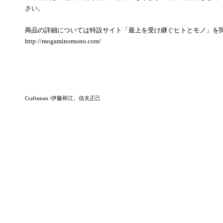
さい。
商品の詳細については特設サイト「最上を受け継ぐヒトとモノ」を
http://mogaminomono.com/
Craftsman /伊藤和江、信夫正己